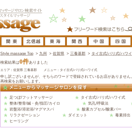
Style massage Top
>
九州
>
佐賀県
>
三養基郡
>
タイ古式/バリ式/ハワ
0件
検索結果は
ありました
エリア：佐賀県 三養基郡
メニュー：タイ古式/バリ式/ハワイ式
申し訳ございませんが、そちらのワードで登録されているお店がありません
再検索をお願いします。
足つぼ/フットマッサージ
タイ古式/バリ式/ハワイ式
整体/整骨/鍼・灸/指圧/カイロ
気孔/呼吸法
岩盤浴/溶岩浴/マグマスパ
酸素カプセル/酸素バー
リラクゼーション
ダイエット
毒素排出
ヒーリング