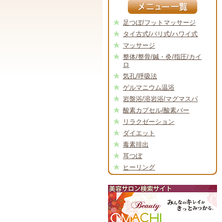
足つぼ/フットマッサージ
タイ古式/バリ式/ハワイ式
マッサージ
整体/整骨/鍼・灸/指圧/カイ
ロ
気孔/呼吸法
ゲルマニウム温浴
岩盤浴/溶岩浴/マグマスパ
酸素カプセル/酸素バー
リラクゼーション
ダイエット
毒素排出
耳つぼ
ヒーリング